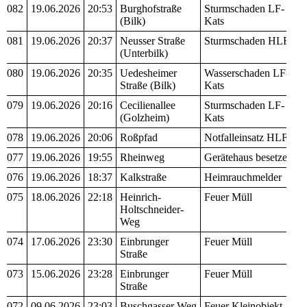
082
19.06.2026
20:53
Burghofstraße
Sturmschaden LF-
(Bilk)
Kats
081
19.06.2026
20:37
Neusser Straße
Sturmschaden HLF
(Unterbilk)
080
19.06.2026
20:35
Uedesheimer
Wasserschaden LF-
Straße (Bilk)
Kats
079
19.06.2026
20:16
Cecilienallee
Sturmschaden LF-
(Golzheim)
Kats
078
19.06.2026
20:06
Roßpfad
Notfalleinsatz HLF
077
19.06.2026
19:55
Rheinweg
Gerätehaus besetzen
076
19.06.2026
18:37
Kalkstraße
Heimrauchmelder
075
18.06.2026
22:18
Heinrich-
Feuer Müll
Holtschneider-
Weg
074
17.06.2026
23:30
Einbrunger
Feuer Müll
Straße
073
15.06.2026
23:28
Einbrunger
Feuer Müll
Straße
072
09.06.2026
23:03
Buschgasser Weg
Feuer Kleinobjekt