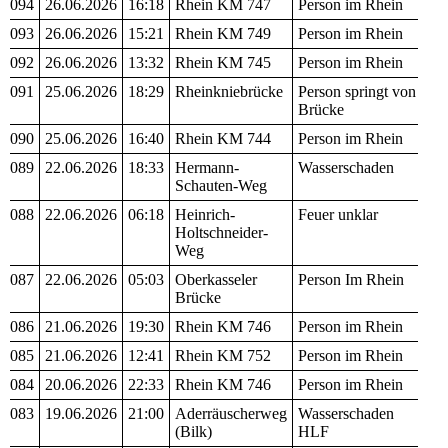
094
26.06.2026
16:18
Rhein KM 747
Person im Rhein
093
26.06.2026
15:21
Rhein KM 749
Person im Rhein
092
26.06.2026
13:32
Rhein KM 745
Person im Rhein
091
25.06.2026
18:29
Rheinkniebrücke
Person springt von
Brücke
090
25.06.2026
16:40
Rhein KM 744
Person im Rhein
089
22.06.2026
18:33
Hermann-
Wasserschaden
Schauten-Weg
088
22.06.2026
06:18
Heinrich-
Feuer unklar
Holtschneider-
Weg
087
22.06.2026
05:03
Oberkasseler
Person Im Rhein
Brücke
086
21.06.2026
19:30
Rhein KM 746
Person im Rhein
085
21.06.2026
12:41
Rhein KM 752
Person im Rhein
084
20.06.2026
22:33
Rhein KM 746
Person im Rhein
083
19.06.2026
21:00
Aderräuscherweg
Wasserschaden
(Bilk)
HLF