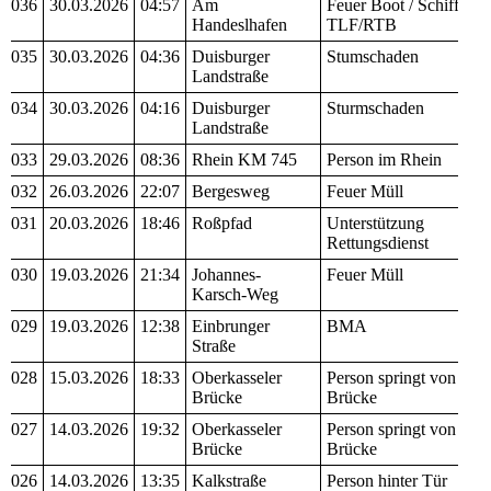
036
30.03.2026
04:57
Am
Feuer Boot / Schiff
Handeslhafen
TLF/RTB
035
30.03.2026
04:36
Duisburger
Stumschaden
Landstraße
034
30.03.2026
04:16
Duisburger
Sturmschaden
Landstraße
033
29.03.2026
08:36
Rhein KM 745
Person im Rhein
032
26.03.2026
22:07
Bergesweg
Feuer Müll
031
20.03.2026
18:46
Roßpfad
Unterstützung
Rettungsdienst
030
19.03.2026
21:34
Johannes-
Feuer Müll
Karsch-Weg
029
19.03.2026
12:38
Einbrunger
BMA
Straße
028
15.03.2026
18:33
Oberkasseler
Person springt von
Brücke
Brücke
027
14.03.2026
19:32
Oberkasseler
Person springt von
Brücke
Brücke
026
14.03.2026
13:35
Kalkstraße
Person hinter Tür