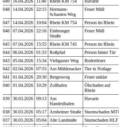
049
16.04.2026
11:40
Rhein KM 754
Havarie
048
14.04.2026
22:15
Hermann-
Feuer Müll
Schauten-Weg
047
14.04.2026
10:04
Rhein KM 754
Person im Rhein
046
07.04.2026
22:16
Einbrunger
Feuer Müll
Straße
045
07.04.2026
15:55
Rhein KM 745
Person im Rhein
044
06.04.2026
01:33
Roßpfad
Person hinter Tür
043
05.04.2026
15:34
Viehgasser Weg
Bodenfeuer
042
02.04.2026
07:55
Am Mühlenacker
Tier in Notlage
041
01.04.2026
20:30
Bergesweg
Feuer unklar
040
01.04.2026
10:29
Zollhafen
Ölschaden auf
Rhein
039
30.03.2026
09:13
Am
Havarie
Handeslhafen
038
30.03.2026
05:17
Arnheimer Straße
Sturmschaden MTF
037
30.03.2026
05:04
Alte Landstaße
Stumschaden HLF